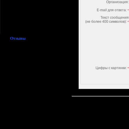
ТО автомобилей
Организация:
Замена масла АКПП
E-mail для ответа:
*
Заправка кондиционера
Текст сообщения
Диагностика ДВС
(не более 400 символов):
*
Ремонт ДВС
Отзывы
Сергей. ML500
Протачивали диски и
меняли передние
амортизаторы. Спасибо!
Все было сделано
качественно и без затяжек
Цифры с картинки:
*
по времени.
Людмила Владимировна.
Мазда 3
Меняли масло фильтра и
колодки. Заехала в этот
сервис случайно и осталась
очень давольна. Хорошее
соотношение цены и
качества.
Александр. Додж Караван
Перебирали двигатель.
Машину не узнал. Все
классно! У ребят золотые
руки. Плюс нет заморочек с