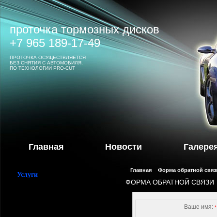
проточка тормозных дисков
+7 965 189-17-49
ПРОТОЧКА ОСУЩЕСТВЛЯЕТСЯ
БЕЗ СНЯТИЯ С АВТОМОБИЛЯ,
ПО ТЕХНОЛОГИИ PRO-CUT
Главная
Новости
Галере
Главная
Форма обратной связ
Услуги
ФОРМА ОБРАТНОЙ СВЯЗИ
Диагностика ходовой
Ремонт ходовой
Ваше имя:
Замена сцепления
*